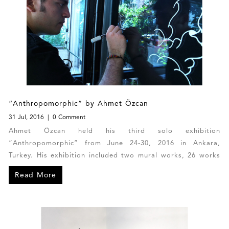
“Anthropomorphic” by Ahmet Özcan
31 Jul, 2016
0 Comment
Ahmet Özcan held his third solo exhibition
“Anthropomorphic” from June 24-30, 2016 in Ankara,
Turkey. His exhibition included two mural works, 26 works
and a sketchbook, which were expressed through his
Read More
revolutionary exploration towards human nature.