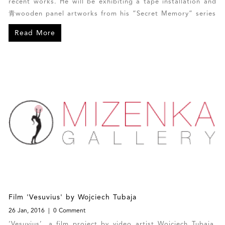
recent works. He will be exhibiting a tape installation and
青wooden panel artworks from his “Secret Memory” series
Read More
Film 'Vesuvius' by Wojciech Tubaja
26 Jan, 2016
0 Comment
‘Vesuvius’, a film project by video artist Wojciech Tubaja,