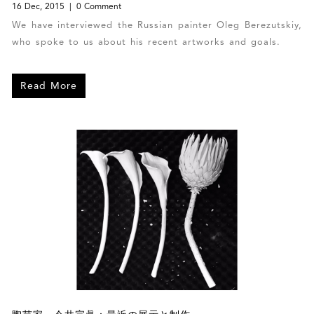
16 Dec, 2015
0 Comment
We have interviewed the Russian painter Oleg Berezutskiy,
who spoke to us about his recent artworks and goals.
Read More