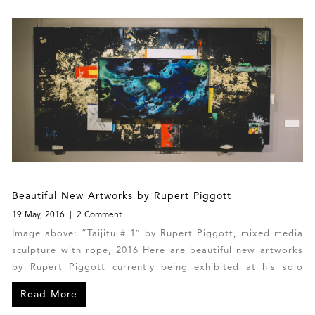
Beautiful New Artworks by Rupert Piggott
19 May, 2016
2 Comment
Image above: “Taijitu # 1″ by Rupert Piggott, mixed media
sculpture with rope, 2016 Here are beautiful new artworks
by Rupert Piggott currently being exhibited at his solo
exhibition in Barbados.
Read More