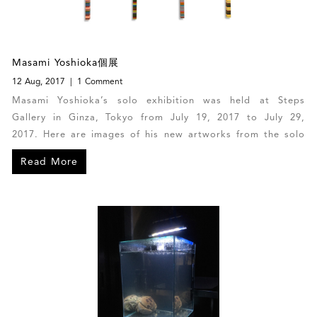
Masami Yoshioka個展
12 Aug, 2017
1 Comment
Masami Yoshioka’s solo exhibition was held at Steps
Gallery in Ginza, Tokyo from July 19, 2017 to July 29,
2017. Here are images of his new artworks from the solo
exhibition.
Read More