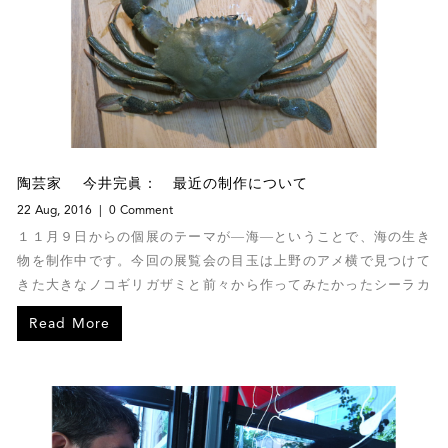
陶芸家 今井完眞： 最近の制作について
22 Aug, 2016
0 Comment
１１月９日からの個展のテーマが―海―ということで、海の生き
物を制作中です。今回の展覧会の目玉は上野のアメ横で見つけて
きた大きなノコギリガザミと前々から作ってみたかったシーラカ
ンスです。
Read More