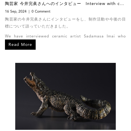
陶芸家 今井完眞さんへのインタビュー Interview with ceramic artist Sadamasa Imai
16 Sep, 2024
0 Comment
陶芸家の今井完眞さんにインタビューをし、制作活動や今後の目
標について語っていただきました。
We have interviewed ceramic artist Sadamasa Imai who
spoke with us about future goals and creating his
Read More
artworks.