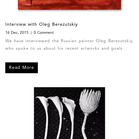
Interview with Oleg Berezutskiy
16 Dec, 2015
0 Comment
We have interviewed the Russian painter Oleg Berezutskiy,
who spoke to us about his recent artworks and goals.
Read More