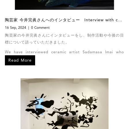
陶芸家 今井完眞さんへのインタビュー Interview with ceramic artist Sadamasa Imai
16 Sep, 2024
0 Comment
陶芸家の今井完眞さんにインタビューをし、制作活動や今後の目
標について語っていただきました。
We have interviewed ceramic artist Sadamasa Imai who
spoke with us about future goals and creating his
Read More
artworks.