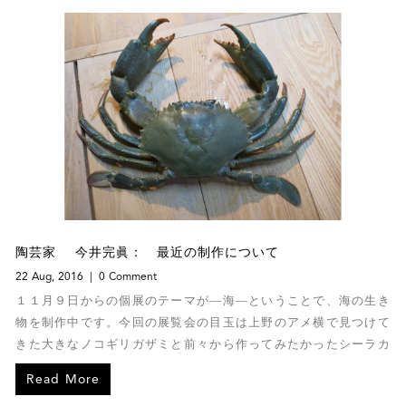
陶芸家 今井完眞： 最近の制作について
22 Aug, 2016
0 Comment
１１月９日からの個展のテーマが―海―ということで、海の生き
物を制作中です。今回の展覧会の目玉は上野のアメ横で見つけて
きた大きなノコギリガザミと前々から作ってみたかったシーラカ
ンスです。
Read More