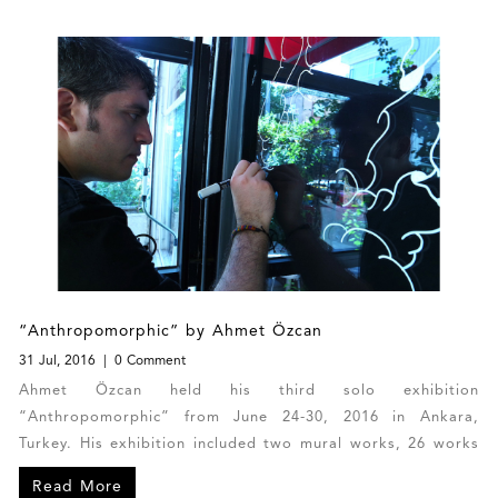
“Anthropomorphic” by Ahmet Özcan
31 Jul, 2016
0 Comment
Ahmet Özcan held his third solo exhibition
“Anthropomorphic” from June 24-30, 2016 in Ankara,
Turkey. His exhibition included two mural works, 26 works
and a sketchbook, which were expressed through his
Read More
revolutionary exploration towards human nature.