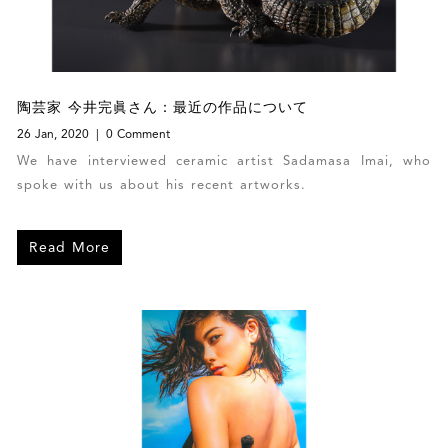
陶芸家 今井完眞さん：最近の作品について
26 Jan, 2020
0 Comment
We have interviewed ceramic artist Sadamasa Imai, who
spoke with us about his recent artworks.
Read More