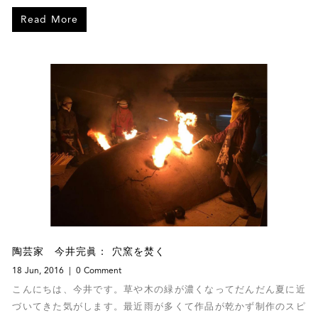
の空気や人や文化と会話します。私が作品として発表するのは抽
Read More
象的な「風景」ですが、それはたくさんのスケッチと私の瑣末な
記憶の集積と言えます。
陶芸家 今井完眞： 穴窯を焚く
18 Jun, 2016
0 Comment
こんにちは、今井です。草や木の緑が濃くなってだんだん夏に近
づいてきた気がします。最近雨が多くて作品が乾かず制作のスピ