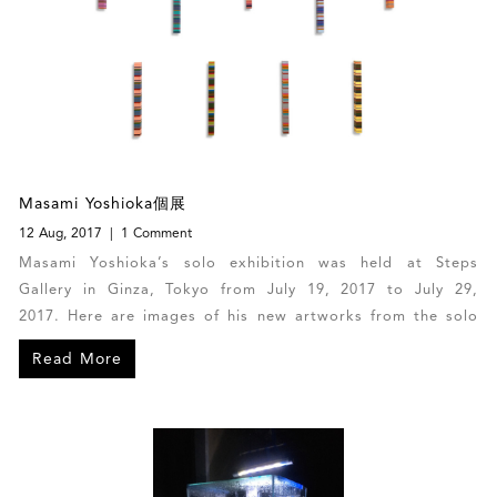
Masami Yoshioka個展
12 Aug, 2017
1 Comment
Masami Yoshioka’s solo exhibition was held at Steps
Gallery in Ginza, Tokyo from July 19, 2017 to July 29,
2017. Here are images of his new artworks from the solo
exhibition.
Read More