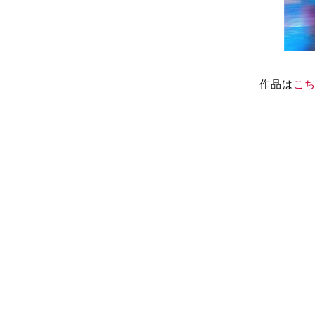
作品は
こ