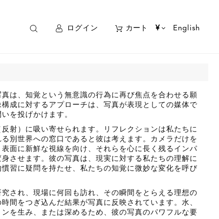
ログイン
カート
¥
English
写真は、知覚という無意識の行為に再び焦点を合わせる願
像構成に対するアプローチは、写真が表現としての媒体で
問いを投げかけます。
（反射）に吸い寄せられます。リフレクションは私たちに
れる別世界への窓口であると彼は考えます。カメラだけを
と表面に新鮮な視線を向け、それらを心に長く残るインパ
変身させます。彼の写真は、現実に対する私たちの理解に
的慣習に疑問を持たせ、私たちの知覚に微妙な変化を呼び
研究され、現場に何回も訪れ、その瞬間をとらえる理想の
の時間をつぎ込んだ結果が写真に反映されています。水、
ョンを生み、または深めるため、彼の写真のパワフルな要