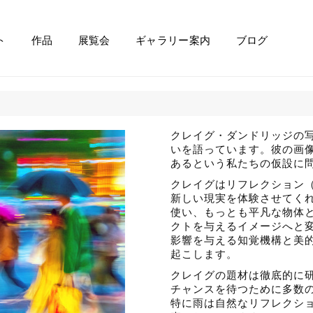
ト
作品
展覧会
ギャラリー案内
ブログ
クレイグ・ダンドリッジの
いを語っています。彼の画
あるという私たちの仮設に
クレイグはリフレクション
新しい現実を体験させてく
使い、もっとも平凡な物体
クトを与えるイメージへと
影響を与える知覚機構と美
起こします。
クレイグの題材は徹底的に
チャンスを待つために多数
特に雨は自然なリフレクシ