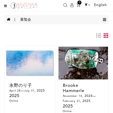
0
¥
English
展覧会
永野のり子
Brooke
Hammerle
—
, 2025
April 28
July 31
2025
, 2024
—
November 14
Online
, 2025
February 21
2025
Online