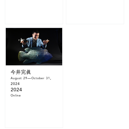
今井完眞
—
,
August 29
October 31
2024
2024
Online