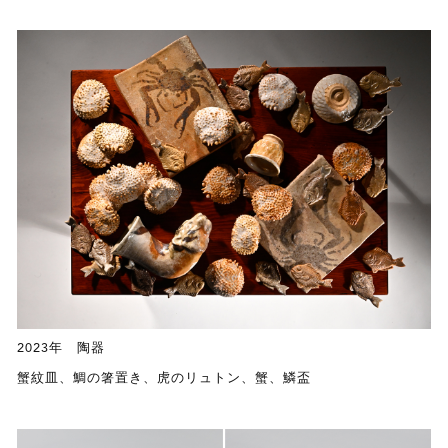
2023年 陶器
蟹紋皿、鯛の箸置き、虎のリュトン、蟹、鱗盃