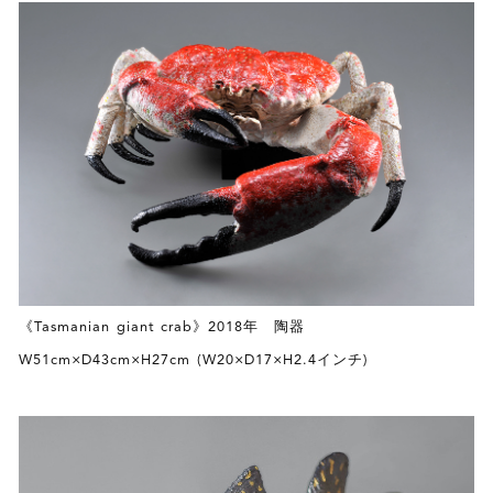
《Tasmanian giant crab》2018年 陶器
W51cm×D43cm×H27cm (W20×D17×H2.4インチ)