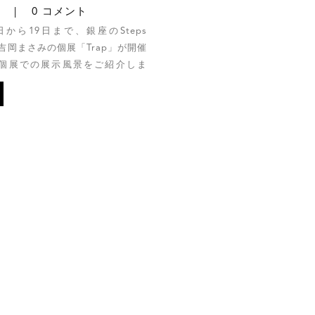
5
0 コメント
9日から19日まで、銀座のSteps
て、吉岡まさみの個展「Trap」
が開催
個展での展示風景をご紹介しま