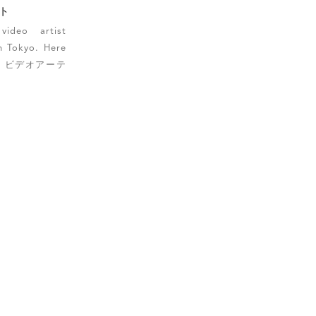
ト
ideo artist
n Tokyo. Here
2903. ビデオアーテ
ージャの新作
した。以下２つの