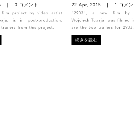
16
0 コメント
22 Apr, 2015
1 コメン
a film project by video artist
“2903”, a new film by v
aja, is in post-production.
Wojciech Tubaja, was filmed i
trailers from this project.
are the two trailers for 
ィスト、ヴォイチェフ•ツバ
続きを読む
「2903」が東京で撮影されま
ビデオが予告編です。