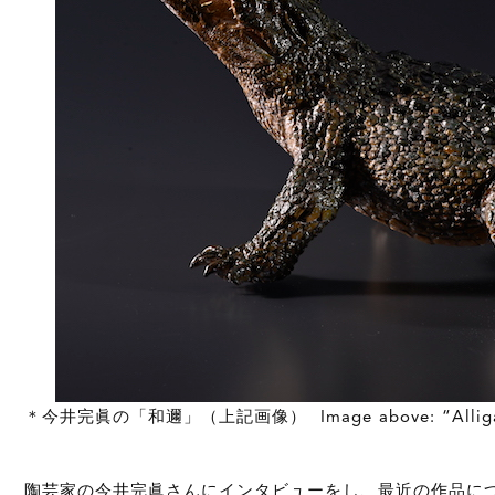
＊今井完眞の「和邇」（上記画像） Image above: “Alligator
陶芸家の今井完眞さんにインタビューをし、
最近の作品に