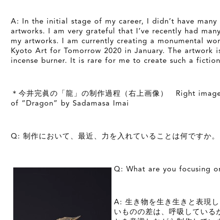
A: In the initial stage of my career, I didn’t have man
artworks. I am very grateful that I’ve recently had man
my artworks. I am currently creating a monumental wor
Kyoto Art for Tomorrow 2020 in January. The artwork i
incense burner. It is rare for me to create such a fiction
＊今井完眞の「龍」の制作過程（右上画像） Right image above
of “Dragon” by Sadamasa Imai
Q: 制作において、最近、力を入れていることは何ですか。
Q: What are you focusing o
A: 生き物を生き生きと表現
いものの差は、呼吸している