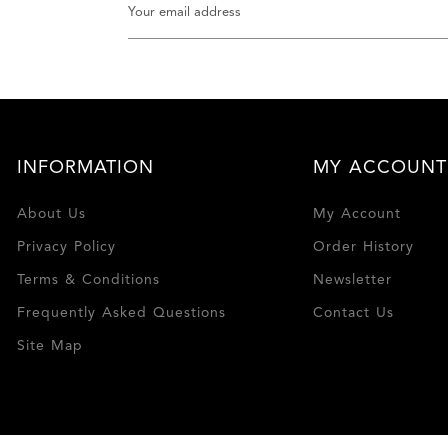
INFORMATION
MY ACCOUNT
About Us
My Account
Privacy Policy
Order History
Terms & Conditions
Newsletter
Frequently Asked Questions
Contact Us
Site Map