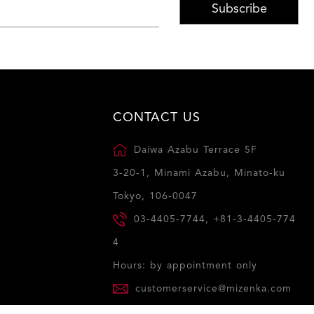
Subscribe
CONTACT US
Daiwa Azabu Terrace 5F
3-20-1, Minami Azabu, Minato-ku
Tokyo, 106-0047
03-4405-7744, +81-3-4405-774
4
Hours: by appointment only
customerservice@mizenka.com